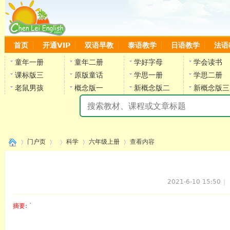
首页
开通VIP
双语早教
泰语教学
日语教学
法语
童年一册
童年二册
学好字母
学会读书
课标版三
原版童话
学思一册
学思二册
老鼠男孩
概念版一
新概念版二
新概念版三
陈
门户页
科学
六年级上册
查看内容
2021-6-10 15:50
|
›
›
›
›
›
摘要
: `
陈雷