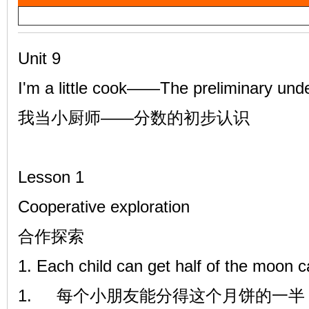
a
雷
y
V
Unit 9
i
I'm a little cook——The preliminary unde
d
我当小厨师——分数的初步认识
e
o
英
Lesson 1
Cooperative exploration
合作探索
1. Each child can get half of the moon 
1.
每个小朋友能分得这个月饼的一半
语