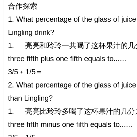
合作探索
1. What percentage of the glass of juice
Lingling drink?
1.
亮亮和玲玲一共喝了这杯果汁的几
three fifth plus one fifth equals to......
3/5﹢1/5＝
2. What percentage of the glass of juice
than Lingling?
1.
亮亮比玲玲多喝了这杯果汁的几分
three fifth minus one fifth equals to......