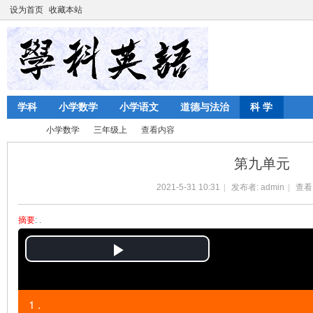
设为首页
收藏本站
学科
小学数学
小学语文
道德与法治
科 学
小学数学
三年级上
查看内容
第九单元
2021-5-31 10:31
|
发布者:
admin
|
查看
陈
›
›
›
›
摘要
: .
P
l
1 .