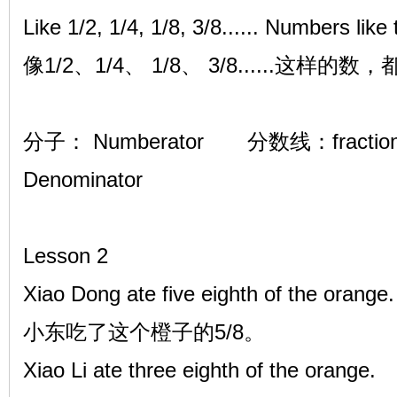
Like 1/2, 1/4, 1/8, 3/8...... Numbers like t
像1/2、1/4、 1/8、 3/8......这样的
分子： Numberator 分数线：fracti
Denominator
Lesson 2
Xiao Dong ate five eighth of the orange.
小东吃了这个橙子的5/8。
Xiao Li ate three eighth of the orange.